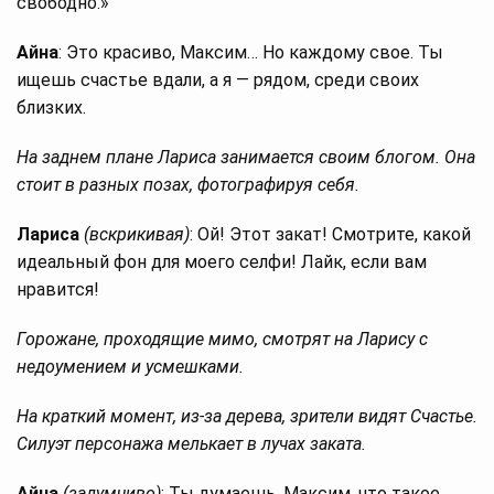
свободно.»
Айна
: Это красиво, Максим… Но каждому свое. Ты
ищешь счастье вдали, а я — рядом, среди своих
близких.
На заднем плане Лариса занимается своим блогом. Она
стоит в разных позах, фотографируя себя.
Лариса
(вскрикивая)
: Ой! Этот закат! Смотрите, какой
идеальный фон для моего селфи! Лайк, если вам
нравится!
Горожане, проходящие мимо, смотрят на Ларису с
недоумением и усмешками.
На краткий момент, из-за дерева, зрители видят Счастье.
Силуэт персонажа мелькает в лучах заката.
Айна
(задумчиво)
: Ты думаешь, Максим, что такое