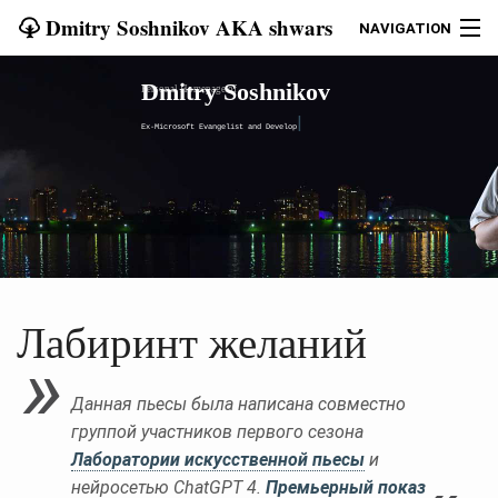
Dmitry Soshnikov AKA shwars
NAVIGATION
ДОМ
Dmitry Soshnikov
Personal Homepage of
|
Ex-Microsoft Evangelist and Developer
БЛОГ
ЕВАНГЕЛИЗМ
КУРСЫ
ИСКУССТВО
Лабиринт желаний
СТАРЫЙ САЙТ
Данная пьесы была написана совместно
КОНТАКТЫ
группой участников первого сезона
Лаборатории искусственной пьесы
и
LANG
нейросетью ChatGPT 4.
Премьерный показ